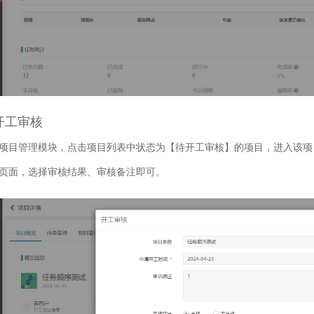
 开工审核
项目管理模块，点击项目列表中状态为【待开工审核】的项目，进入该项
页面，选择审核结果、审核备注即可。