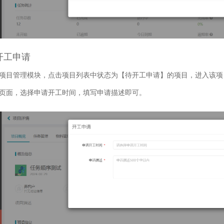
 开工申请
项目管理模块，点击项目列表中状态为【待开工申请】的项目，进入该项
页面，选择申请开工时间，填写申请描述即可。