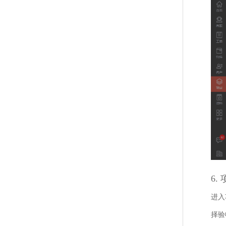
6.
进入
择验