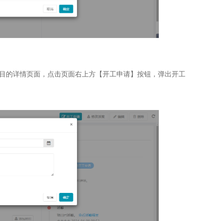
目的详情页面，点击页面右上方【开工申请】按钮，弹出开工