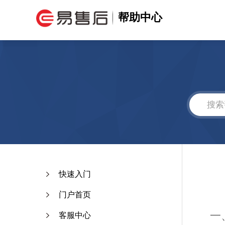
帮助中心
快速入门
门户首页
一
客服中心