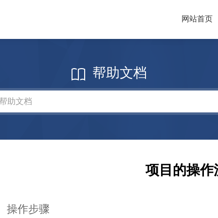
网站首页
帮助文档
项目的操作
、操作步骤