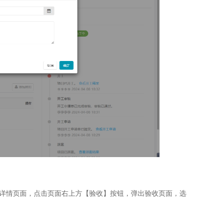
详情页面，点击页面右上方【验收】按钮，弹出验收页面，选