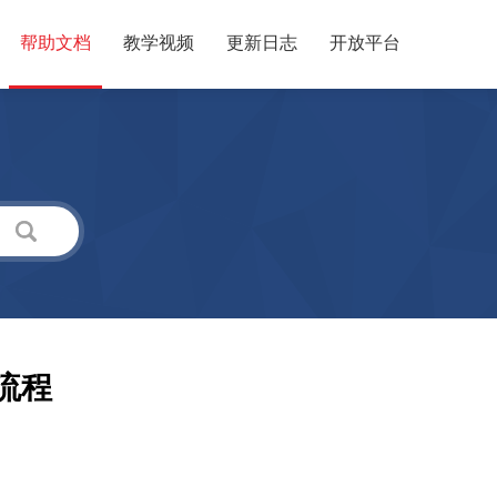
帮助文档
教学视频
更新日志
开放平台
流程